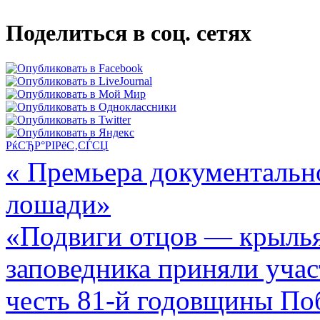
Поделиться в соц. сетях
РќСЂР°РІРёС‚СЃСЏ
« Премьера документальн
лошади»
«Подвиги отцов — крылья
заповедника приняли учас
честь 81-й годовщины По